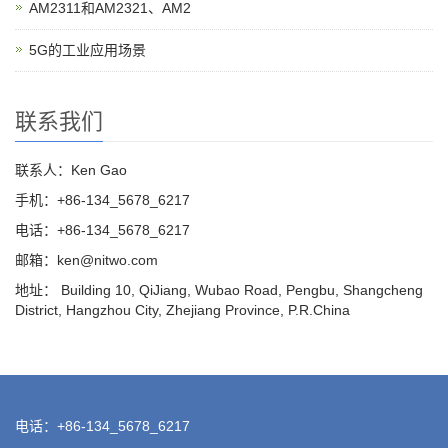
AM2311和AM2321、AM2
5G的工业应用场景
联系我们
联系人：Ken Gao
手机：+86-134_5678_6217
电话：+86-134_5678_6217
邮箱：ken@nitwo.com
地址： Building 10, QiJiang, Wubao Road, Pengbu, Shangcheng
District, Hangzhou City, Zhejiang Province, P.R.China
电话：+86-134_5678_6217